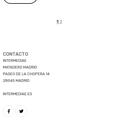
Paginación
Página
1
Page
2
actual
CONTACTO
INTERMEDIAE
MATADERO MADRID
PASEO DE LA CHOPERA 14
28045 MADRID
INTERMEDIAE.ES