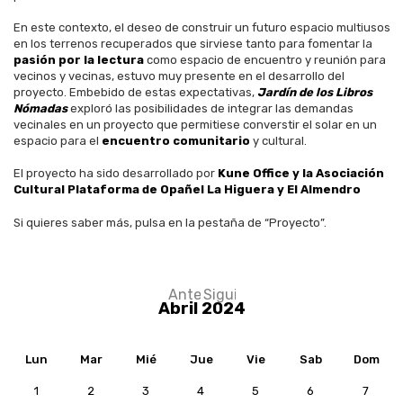
En este contexto, el deseo de construir un futuro espacio multiusos
en los terrenos recuperados que sirviese tanto para fomentar la
pasión por la lectura
como espacio de encuentro y reunión para
vecinos y vecinas, estuvo muy presente en el desarrollo del
proyecto. Embebido de estas expectativas,
Jardín de los Libros
Nómadas
exploró las posibilidades de integrar las demandas
vecinales en un proyecto que permitiese converstir el solar en un
espacio para el
encuentro comunitario
y cultural.
El proyecto ha sido desarrollado por
Kune Office y la Asociación
Cultural Plataforma de Opañel La Higuera y El Almendro
Si quieres saber más, pulsa en la pestaña de “Proyecto”.
Anterior
Siguiente
Paginación
Abril 2024
Lun
Mar
Mié
Jue
Vie
Sab
Dom
1
2
3
4
5
6
7