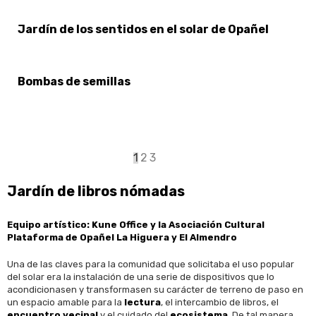
Jardín de los sentidos en el solar de Opañel
Bombas de semillas
Paginación
Página
1
Page
2
Page
3
actual
Jardín de libros nómadas
Equipo artístico:
Kune Office y la
Asociación Cultural
Plataforma de Opañel La Higuera y El Almendro
Una de las claves para la comunidad que solicitaba el uso popular
del solar era la instalación de una serie de dispositivos que lo
acondicionasen y transformasen su carácter de terreno de paso en
un espacio amable para la
lectura
, el intercambio de libros, el
encuentro vecinal
y el cuidado del
ecosistema
. De tal manera,