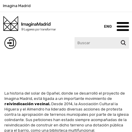
Pasar
Imagina Madrid
al
contenido
principal
ENG
Inicio
Iniciar
Imagina Madrid
Solar de Opañel
sesión
Lugares
Blog
La historia del solar de Opañel, donde se desarrolló el proyecto de
Imagina Madrid, está ligada a un importante movimiento de
Participa
reivindicación vecinal.
Desde 2014, la Asociación Cultural la
Higuera y el Almendro ha liderado diversas acciones de protesta
contra la apropiación de terrenos municipales por parte de la iglesia
Agenda
colindante. Sus peticiones han estado siempre acompañadas de la
Contacto
reivindicación de construir en dicho terreno una dotación pública
para el barrio, como una biblioteca multifuncional.