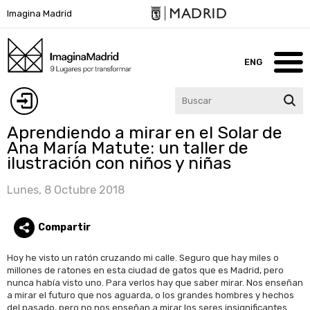
Pasar
Imagina Madrid
al
contenido
principal
ENG
Inicio
Iniciar
Aprendiendo a mirar en el Solar de
Imagina Madrid
Ana María Matute: un taller de
sesión
ilustración con niños y niñas
Lugares
Lunes, 8 Octubre 2018
Blog
Compartir
Participa
Hoy he visto un ratón cruzando mi calle. Seguro que hay miles o
Agenda
millones de ratones en esta ciudad de gatos que es Madrid, pero
nunca había visto uno. Para verlos hay que saber mirar. Nos enseñan
Contacto
a mirar el futuro que nos aguarda, o los grandes hombres y hechos
del pasado, pero no nos enseñan a mirar los seres insignificantes