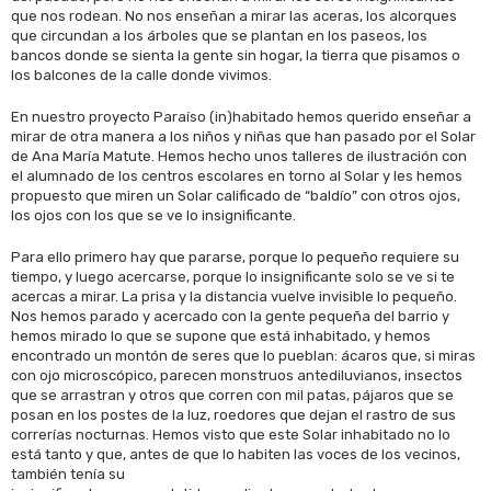
que nos rodean. No nos enseñan a mirar las aceras, los alcorques
que circundan a los árboles que se plantan en los paseos, los
bancos donde se sienta la gente sin hogar, la tierra que pisamos o
los balcones de la calle donde vivimos.
En nuestro proyecto Paraíso (in)habitado hemos querido enseñar a
mirar de otra manera a los niños y niñas que han pasado por el Solar
de Ana María Matute. Hemos hecho unos talleres de ilustración con
el alumnado de los centros escolares en torno al Solar y les hemos
propuesto que miren un Solar calificado de “baldío” con otros ojos,
los ojos con los que se ve lo insignificante.
Para ello primero hay que pararse, porque lo pequeño requiere su
tiempo, y luego acercarse, porque lo insignificante solo se ve si te
acercas a mirar. La prisa y la distancia vuelve invisible lo pequeño.
Nos hemos parado y acercado con la gente pequeña del barrio y
hemos mirado lo que se supone que está inhabitado, y hemos
encontrado un montón de seres que lo pueblan: ácaros que, si miras
con ojo microscópico, parecen monstruos antediluvianos, insectos
que se arrastran y otros que corren con mil patas, pájaros que se
posan en los postes de la luz, roedores que dejan el rastro de sus
correrías nocturnas. Hemos visto que este Solar inhabitado no lo
está tanto y que, antes de que lo habiten las voces de los vecinos,
también tenía su