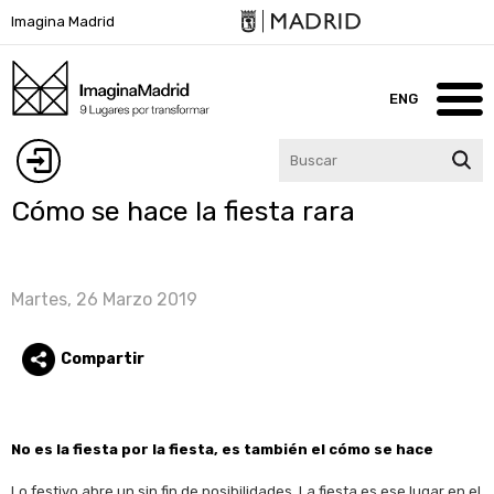
Pasar
Imagina Madrid
al
contenido
principal
ENG
Inicio
Iniciar
Cómo se hace la fiesta rara
Imagina Madrid
sesión
Lugares
Martes, 26 Marzo 2019
Blog
Compartir
Participa
Agenda
No es la fiesta por la fiesta, es también el cómo se hace
Contacto
Lo festivo abre un sin fin de posibilidades. La fiesta es ese lugar en el