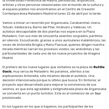
la Universidad Politécnica de Madrid, periodistas, arquitectos,
artistas y otras personas relacionadas con el mundo de la cultura y
el espacio público nos encontramos en el Centro de Creación
Contemporánea Matadero Madrid el lunes 22 de abril por la tarde.
Vamos a iniciar un recorrido por Arganzuela, Carabanchel, Usera,
Tetuán, Valdezarza, Barrio del Pilar, Vicálvaro y Vallecas. Un
autobús descapotable de dos plantas nos espera en la Plaza
Matadero. Con sus más de cincuenta asientos ocupados, partimos
en silencio. Escuchando, gracias a unos auriculares inalámbricos, las
voces de Antonella Broglia y Manu Pascual, quienes dirigen nuestra
mirada mientras narran los procesos vividos, las anécdotas y las
particularidades de cada uno de los nueve proyectos de Imagina
Madrid.
El primero de los nueve lugares que visitamos es la plaza de
Rutilio
Gacís
, muy cerca de Matadero. No paramos, atentos a las
explicaciones Antonella, sólo miramos desde el autobús. Una
decisión intencionada porque lo último que busca 'En Sintonía', el
proyecto aquí desarrollado para mejorar la convivencia de sus
vecinos, es que esta agradable y estigmatizada plaza de Arganzuela
se convierta en un punto turístico. Este es el comienzo de un
tour
posicionado.
En los lugares en los que sí bajamos, los participantes de los