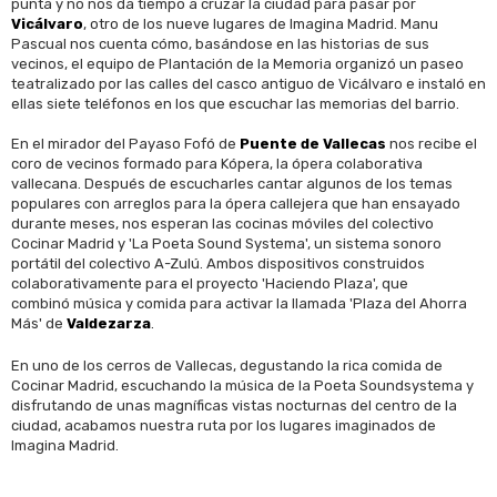
punta y no nos da tiempo a cruzar la ciudad para pasar por
Vicálvaro
, otro de los nueve lugares de Imagina Madrid. Manu
Pascual nos cuenta cómo, basándose en las historias de sus
vecinos, el equipo de Plantación de la Memoria organizó un paseo
teatralizado por las calles del casco antiguo de Vicálvaro e instaló en
ellas siete teléfonos en los que escuchar las memorias del barrio.
En el mirador del Payaso Fofó de
Puente de Vallecas
nos recibe el
coro de vecinos formado para Kópera, la ópera colaborativa
vallecana. Después de escucharles cantar algunos de los temas
populares con arreglos para la ópera callejera que han ensayado
durante meses, nos esperan las cocinas móviles del colectivo
Cocinar Madrid y 'La Poeta Sound Systema', un sistema sonoro
portátil del colectivo A-Zulú. Ambos dispositivos construidos
colaborativamente para el proyecto 'Haciendo Plaza', que
combinó música y comida para activar la llamada 'Plaza del Ahorra
Más' de
Valdezarza
.
En uno de los cerros de Vallecas, degustando la rica comida de
Cocinar Madrid, escuchando la música de la Poeta Soundsystema y
disfrutando de unas magníficas vistas nocturnas del centro de la
ciudad, acabamos nuestra ruta por los lugares imaginados de
Imagina Madrid.