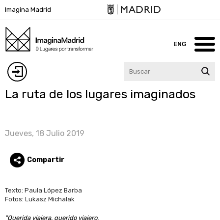
Pasar
Imagina Madrid
al
contenido
principal
ENG
Inicio
Iniciar
La ruta de los lugares imaginados
Imagina Madrid
sesión
Lugares
Jueves, 18 Julio 2019
Blog
Compartir
Participa
Texto: Paula López Barba
Agenda
Fotos: Lukasz Michalak
Contacto
"Querida viajera, querido viajero,