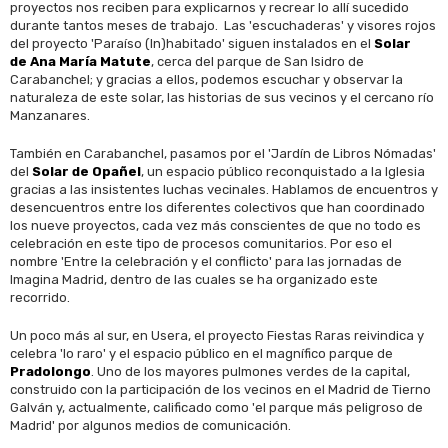
proyectos nos reciben para explicarnos y recrear lo allí sucedido
durante tantos meses de trabajo. Las 'escuchaderas' y visores rojos
del proyecto 'Paraíso (In)habitado' siguen instalados en el
Solar
de Ana María Matute
, cerca del parque de San Isidro de
Carabanchel; y gracias a ellos, podemos escuchar y observar la
naturaleza de este solar, las historias de sus vecinos y el cercano río
Manzanares.
También en Carabanchel, pasamos por el 'Jardín de Libros Nómadas'
del
Solar de Opañel
, un espacio público reconquistado a la Iglesia
gracias a las insistentes luchas vecinales. Hablamos de encuentros y
desencuentros entre los diferentes colectivos que han coordinado
los nueve proyectos, cada vez más conscientes de que no todo es
celebración en este tipo de procesos comunitarios. Por eso el
nombre 'Entre la celebración y el conflicto' para las jornadas de
Imagina Madrid, dentro de las cuales se ha organizado este
recorrido.
Un poco más al sur, en Usera, el proyecto Fiestas Raras reivindica y
celebra 'lo raro' y el espacio público en el magnífico parque de
Pradolongo
. Uno de los mayores pulmones verdes de la capital,
construido con la participación de los vecinos en el Madrid de Tierno
Galván y, actualmente, calificado como 'el parque más peligroso de
Madrid' por algunos medios de comunicación.