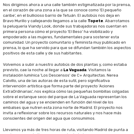
Nos dirigimos ahora a una calle también estigmatizada por la prensa,
en el corazón de una zona a la que se conoce como 'El pequeño
caribe', en el bullicioso barrio de Tetuán. El autobús nos deja en
Bravo Murillo y callejeando llegamos a la calle
Topete
. Abarrotamos
la peluquería Viandy Look, donde sus trabajadoras nos cuentan en
primera persona cómo el proyecto 'El Beso' ha visibilizado y
empoderado a las mujeres, fundamentales para sostener esta
comunidad. Un proyecto comunitario y feminista muy publicado en
prensa, lo que ha servido para que se difundan también los aspectos
positivos de esta calle y de sus habitantes.
Volvemos a subir a nuestro autobús de dos plantas y, como estaba
previsto, cae la noche al llegar a
La Vaguada
. Visitamos la
instalación lumínica 'Los Descensos' de C+ Arquitectas. Nerea
Calvillo, una de las autoras de esta sutil, pero significativa
intervención artística que forma parte del proyecto 'Aciones
ExtraOrdinarias', nos explica cómo las pequeñas bombillas colgadas
sobre el estanque seco del parque de La Vaguada representan los
caminos del agua y se encienden en función del nivel de los
embalses que nutren esta zona norte de Madrid. El proyecto nos
invita a reflexionar sobre los recursos naturales y nos hace más
conscientes del origen del agua que consumimos.
Llevamos ya más de tres horas de ruta, visitando Madrid de punta a