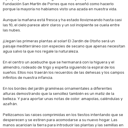
Fundación San Martín de Porres que nos enseñó como hacerlo
porque la mayoría no habíamos visto una azada en nuestra vida.
Aunque la mañana está fresca y ha estado llovizneando hasta casi
las 10, el cielo parece abrir claros y un sol incipiente se cuela entre
las nubes.
¡Llegan las primeras plantas al solar! El Jardín de Otoño será un
paisaje mediterráneo con especies de secano que apenas necesitan
agua salvo la que nos regale la naturaleza.
En el centro un acebuche que se hermanará con la higuera y el
almendro, rodeado de trigo y espelta siguiendo la espiral de los
sueños. Ellos nos traerán los recuerdos de las dehesas y los campos
infinitos de nuestra infancia.
En los bordes del jardín gramíneas ornamentales a diferentes
alturas demostrando que la sencillez también es un matiz de la
belleza. Y para aportar unas notas de color: amapolas, caléndulas y
azafrán.
Pellizcamos las raices comprimidas en los tiestos intentando que se
desperecen y se estiren para acomodarse a su nuevo hogar. Las
manos acarician la tierra para introducir las plantas y las semillas en