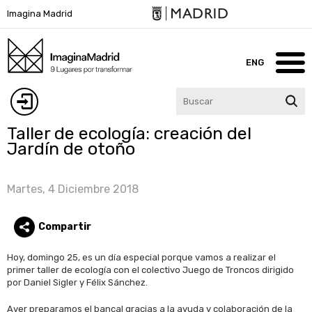
Pasar
Imagina Madrid
al
contenido
principal
ENG
Inicio
Iniciar
Taller de ecología: creación del
Imagina Madrid
Jardín de otoño
sesión
Lugares
Martes, 4 Diciembre 2018
Blog
Compartir
Participa
Hoy, domingo 25, es un día especial porque vamos a realizar el
primer taller de ecología con el colectivo Juego de Troncos dirigido
Agenda
por Daniel Sigler y Félix Sánchez.
Contacto
Ayer preparamos el bancal gracias a la ayuda y colaboración de la