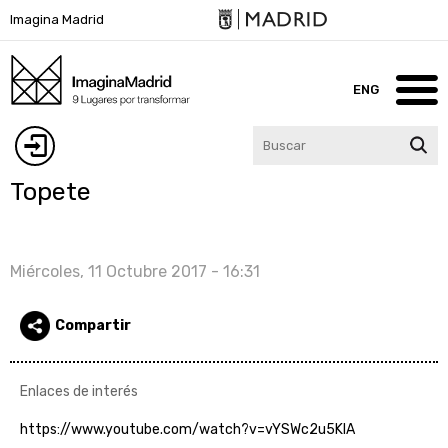
Pasar
Imagina Madrid
al
contenido
principal
ENG
Inicio
Iniciar
Topete
Imagina Madrid
sesión
Lugares
Miércoles, 11 Octubre 2017 - 16:31
Blog
Compartir
Participa
Agenda
Enlaces de interés
Contacto
https://www.youtube.com/watch?v=vYSWc2u5KIA