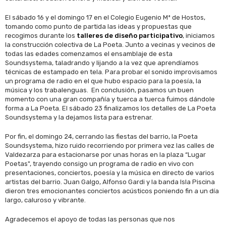
El sábado 16 y el domingo 17 en el Colegio Eugenio Mª de Hostos,
tomando como punto de partida las ideas y propuestas que
recogimos durante los
talleres de diseño participativo
, iniciamos
la construcción colectiva de La Poeta. Junto a vecinas y vecinos de
todas las edades comenzamos el ensamblaje de esta
Soundsystema, taladrando y lijando a la vez que aprendíamos
técnicas de estampado en tela. Para probar el sonido improvisamos
un programa de radio en el que hubo espacio para la poesía, la
música y los trabalenguas. En conclusión, pasamos un buen
momento con una gran compañía y tuerca a tuerca fuimos dándole
forma a La Poe
ta.
El sábado 23 finalizamos los detalles de La Poeta
Soundsystema y la dejamos lista para estrenar.
Por fin, el domingo 24, cerrando las fiestas del barrio, la Poeta
Soundsystema, hizo ruido recorriendo por primera vez las calles de
Valdezarza para estacionarse por unas horas en la plaza “
Lugar
Poetas
", trayendo consigo un programa de radio en vivo con
presentaciones, conciertos, poesía y la música en directo de varios
artistas del barrio. Juan Galgo, Alfonso Gardi y la banda Isla Piscina
dieron tres emocionantes conciertos acústicos poniendo fin a un día
largo, caluroso y vibrante.
Agradecemos el apoyo de todas las personas que nos