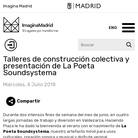
Pasar
Imagina Madrid
al
contenido
principal
ENG
Inicio
Iniciar
Talleres de construcción colectiva y
Imagina Madrid
presentación de La Poeta
sesión
Soundsystema
Lugares
Miércoles, 4 Julio 2018
Blog
Compartir
Participa
Durante dos intensos fines de semana del mes de junio, en cuatro
Agenda
largas jornadas de trabajo y diversión en Valdezarza, Haciendo
Plaza le ha dado la bienvenida al verano con el nacimiento de
La
Contacto
Poeta Soundsystema
, nuestro artefacto móvil para usos
culturales, creación sonora y musical y disfrute vecinal.