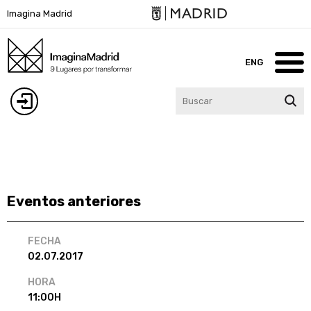
Pasar
Imagina Madrid
al
contenido
principal
ENG
Inicio
Iniciar
Imagina Madrid
Agenda
sesión
Lugares
Eventos anteriores
Blog
Participa
FECHA
02.07.2017
Agenda
HORA
Contacto
11:00H