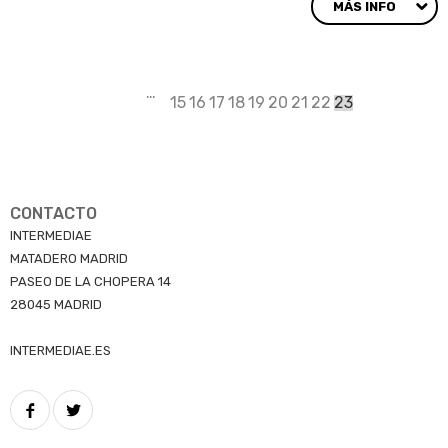
MÁS INFO
Paginación
…
Page
15
Page
16
Page
17
Page
18
Page
19
Page
20
Page
21
Page
22
Página
23
actual
CONTACTO
INTERMEDIAE
MATADERO MADRID
PASEO DE LA CHOPERA 14
28045 MADRID
INTERMEDIAE.ES