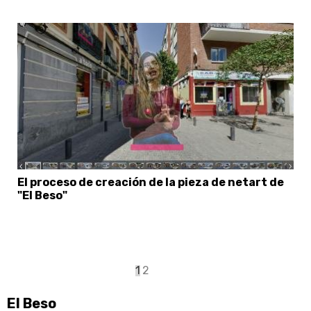
El proceso de creación de la pieza de netart de
"El Beso"
Paginación
Página
1
Page
2
actual
El Beso