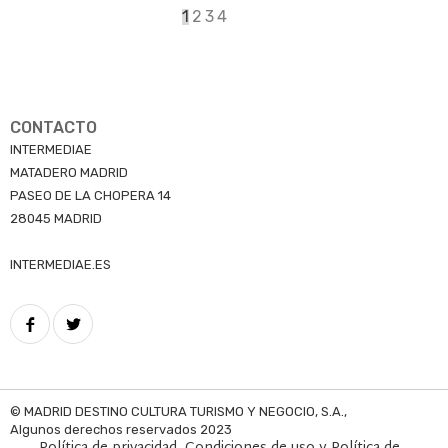
Página
1
Page
2
Page
3
Page
4
actual
CONTACTO
INTERMEDIAE
MATADERO MADRID
PASEO DE LA CHOPERA 14
28045 MADRID
INTERMEDIAE.ES
© MADRID DESTINO CULTURA TURISMO Y NEGOCIO, S.A.,
Algunos derechos reservados 2023