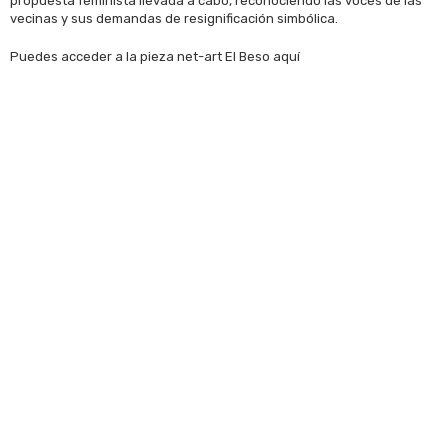
propuesta feminista llevada a cabo, reconociendo las voces de las
vecinas y sus demandas de resignificación simbólica.
Puedes acceder a la pieza net-art El Beso aquí