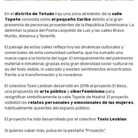
E
n el
distrito de Tetuán
hay una zona alrededor de la
calle
Topete
conocida como
el pequeño Caribe
debido a la gran
presencia de personas procedentes de la República Dominicana. La
delimitan la plaza del Poeta Leopoldo de Luís y las calles Bravo
Murillo, Almansa y Tenerife.
El paisaje de estas calles refleja hoy las dinámicas culturales y
comerciales de esta comunidad caribeña, que ha sumado una
nueva capa a la historia del lugar. El enriquecimiento del patrimonio
material e inmaterial, gracias esta gran diversidad socio-cultural no
es del todo visible, ni valorado y existen sentimientos encontrados
frente a la transformación y lo novedoso.
El colectivo Toxic Lesbian desarrolló en 2018 el proyecto El Beso,
una propuesta de
arte público
y
ciberfeminismo
para
resignificar simbólicamente la calle Topete de Madrid. El proyecto
visibilizó los
relatos personales y emocionales de las mujeres
,
habitualmente ausentes del espacio público.
El proyecto ha sido desarrollado por el colectivo
Toxic Lesbian
Si quieres saber más, pulsa en la pestaña “Proyecto”.