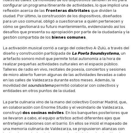
configurar un programa itinerante de actividades, lo que implicó una
reflexión acerca de las
fronteras distritales
que dividen la
ciudad. Por último, la construcción de los dispositivos, diseñados
para un uso comunal, obligó a cuestionarse a quién pertenecen y
cómo se gestionará su futuro mantenimiento, evidenciando así los
desafíos que presenta su apropiación por parte de la ciudadanía y la
gestión compartida de los
bienes comunes
.
La activación musical corrió a cargo del colectivo A-Zulú, a través del
diseño y construcción participada de
La Poeta Soundsystema
,
un
artefacto sonoro móvil que permite total autonomía a la hora de
realizar pequeñas actividades culturales en el espacio público.
Talleres de radio en vivo, recitales de poesía, conciertos y sesiones
de micro abierto fueron algunas de las actividades llevadas a cabo
en las calles de Valdezarza durante estos meses. Además, la
movilidad del
soundsistema
permitió colaborar con colectivos y
entidades en otros puntos de la ciudad.
La parte culinaria vino de la mano del colectivo Cocinar Madrid, que,
en colaboración con Enorme Studio y el vecindario de Valdezarza,
construyó
dos cocinas móviles
. En los banquetes posteriores que
se llevaron a cabo, el equipo artístico activó diferentes ejes que
entretejían relaciones con el barrio. En ellos se inició el mapeado de
una memoria culinaria de Valdezarza, se propusieron alianzas con